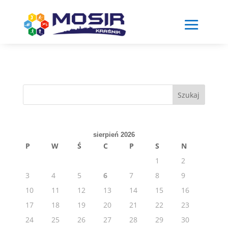
Skip
to
content
Szukaj
sierpień 2026
P
W
Ś
C
P
S
N
1
2
3
4
5
6
7
8
9
10
11
12
13
14
15
16
17
18
19
20
21
22
23
24
25
26
27
28
29
30