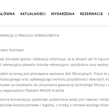
 GŁÓWNA
AKTUALNOŚCI
WYDARZENIA
REZERWACJE
ORMACJA O PRACACH SERWISOWYCH
nowni Państwo!
ski Ośrodek Sportu i Rekreacji informuje, że w dniach od 19 stycznia
ć rekreacyjna pływalni (niecka rekreacyjna, zjeżdżalnia oraz wodn
dem przerwy jest planowana wymiana złóż filtracyjnych. Prace te 
loatacyjnego oraz upływającego terminu przydatności obecnych ma
isowe są niezbędne do utrzymania gwarancji technologii filtracji 
na wyposażeniu Pływalni MOSiR Kraśnik.
larna konserwacja systemów uzdatniania wody jest również niez
dardów bezpieczeństwa i higieny, z troską o zdrowie każdego Klien