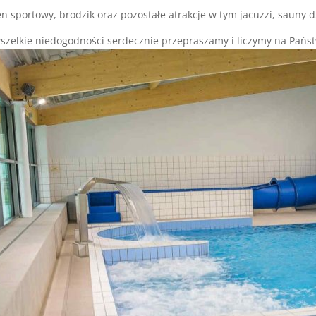
n sportowy, brodzik oraz pozostałe atrakcje w tym jacuzzi, sauny d
szelkie niedogodności serdecznie przepraszamy i liczymy na Pańs