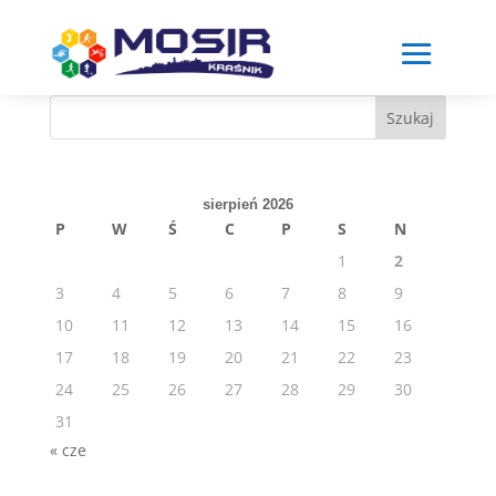
Skip
to
content
Szukaj
sierpień 2026
P
W
Ś
C
P
S
N
1
2
3
4
5
6
7
8
9
10
11
12
13
14
15
16
17
18
19
20
21
22
23
24
25
26
27
28
29
30
31
« cze